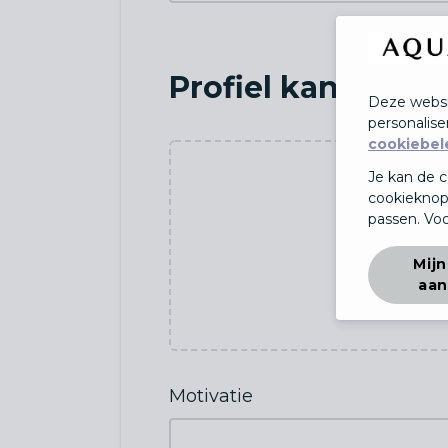
Profiel kandidaat
Deze websi
personalise
cookiebel
Je kan de c
cookieknop
passen. Voo
Mijn
aan
Sl
Motivatie