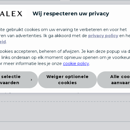
Wij respecteren uw privacy
te gebruikt cookies om uw ervaring te verbeteren en voor het
ren van advertenties. Ik ga akkoord met de
privacy policy
en h
eid
.
ookies accepteren, beheren of afwijzen. Je kan deze popup via 
 links onderaan op elk moment opnieuw openen om je voorkeur
r meer informatie lees je onze
cookie policy
.
curriculum vitae
 selectie
Weiger optionele
Alle coo
vaarden
cookies
aanvaa
eep je bestanden hier om te uploaden
of
Blader