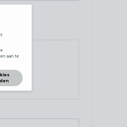
et
de
en aan te
kies
rden
en