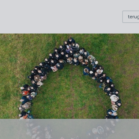
terug
'