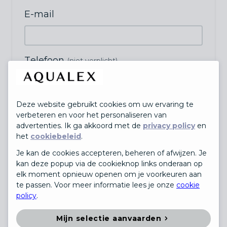
E-mail
Telefoon
(niet verplicht)
Deze website gebruikt cookies om uw ervaring te
Straat
Nr.
(niet verplicht)
verbeteren en voor het personaliseren van
advertenties. Ik ga akkoord met de
privacy policy
en
het
cookiebeleid
.
Postcode
Je kan de cookies accepteren, beheren of afwijzen. Je
(niet verplicht)
kan deze popup via de cookieknop links onderaan op
elk moment opnieuw openen om je voorkeuren aan
te passen. Voor meer informatie lees je onze
cookie
policy
.
Stad
(niet verplicht)
Mijn selectie aanvaarden